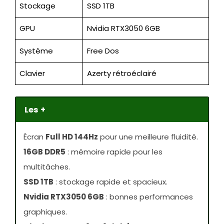
Stockage
SSD 1TB
GPU
Nvidia RTX3050 6GB
Système
Free Dos
Clavier
Azerty rétroéclairé
Les +
Écran
Full HD 144Hz
pour une meilleure fluidité.
16GB DDR5
: mémoire rapide pour les
multitâches.
SSD 1TB
: stockage rapide et spacieux.
Nvidia RTX3050 6GB
: bonnes performances
graphiques.