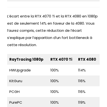
L’écart entre la RTX 4070 Ti et la RTX 4080 en 1080p
est de seulement 14% en faveur de la 4080. Vous
l’aurez compris, cette réduction de l’écart
s’explique par l’apparition d’un fort bottleneck à
cette résolution.
RayTracing 1080p
RTX 4070 Ti
RTX 4080
HWUpgrade
100%
114%
KitGuru
100%
116%
PCGH
100%
116%
PurePC
100%
119%