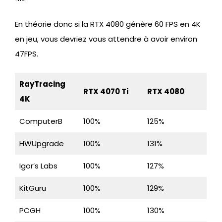
En théorie donc si la RTX 4080 génère 60 FPS en 4K
en jeu, vous devriez vous attendre à avoir environ
47FPS.
RayTracing
RTX 4070 Ti
RTX 4080
4K
ComputerB
100%
125%
HWUpgrade
100%
131%
Igor’s Labs
100%
127%
KitGuru
100%
129%
PCGH
100%
130%