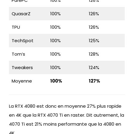
PurePC
100%
126%
QuasarZ
100%
126%
TPU
100%
126%
TechSpot
100%
125%
Tom’s
100%
128%
Tweakers
100%
124%
Moyenne
100%
127%
La RTX 4080 est donc en moyenne 27% plus rapide
en 4K que la RTX 4070 Ti en raster. Dit autrement, la
4070 Ti est 21% moins performante que la 4080 en
4K.