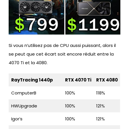
Si vous n’utilisez pas de CPU aussi puissant, alors il
se peut que cet écart soit encore réduit entre la
4070 Ti et la 4080.
RayTracing 1440p
RTX 4070 Ti
RTX 4080
ComputerB
100%
118%
HWUpgrade
100%
121%
Igor’s
100%
121%