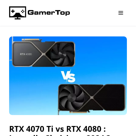
Aller
au
contenu
Menu
RTX 4070 Ti vs RTX 4080 :