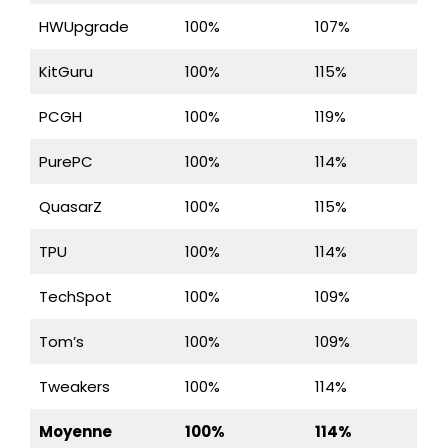
HWUpgrade
100%
107%
KitGuru
100%
115%
PCGH
100%
119%
PurePC
100%
114%
QuasarZ
100%
115%
TPU
100%
114%
TechSpot
100%
109%
Tom’s
100%
109%
Tweakers
100%
114%
Moyenne
100%
114%