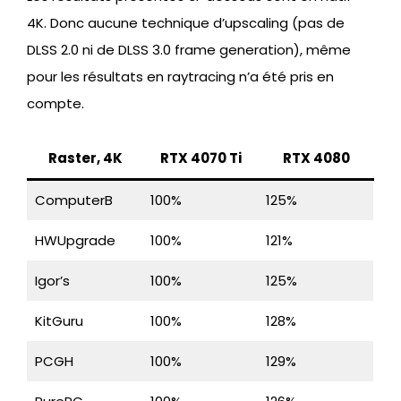
4K. Donc aucune technique d’upscaling (pas de
DLSS 2.0 ni de DLSS 3.0 frame generation), même
pour les résultats en raytracing n’a été pris en
compte.
Raster, 4K
RTX 4070 Ti
RTX 4080
ComputerB
100%
125%
HWUpgrade
100%
121%
Igor’s
100%
125%
KitGuru
100%
128%
PCGH
100%
129%