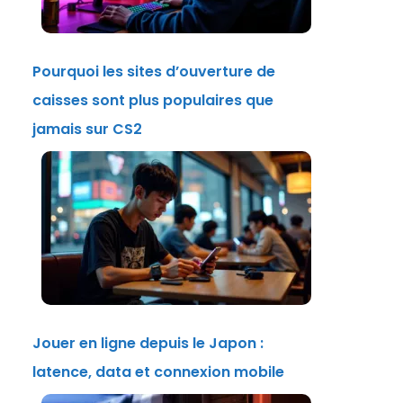
Pourquoi les sites d’ouverture de
caisses sont plus populaires que
jamais sur CS2
Jouer en ligne depuis le Japon :
latence, data et connexion mobile