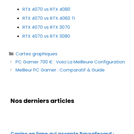
RTX 4070 vs RTX 4080
RTX 4070 vs RTX 4060 Ti
RTX 4070 vs RTX 3070
RTX 4070 vs RTX 3080
Catégories
Cartes graphiques
PC Gamer 700 € : Voici La Meilleure Configuration
Meilleur PC Gamer : Comparatif & Guide
Nos derniers articles
Casino en ligne qui accepte Paysafecard :