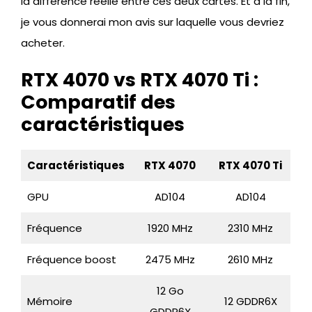
la différence réelle entre ces deux cartes. Et à la fin,
je vous donnerai mon avis sur laquelle vous devriez
acheter.
RTX 4070 vs RTX 4070 Ti :
Comparatif des
caractéristiques
Caractéristiques
RTX 4070
RTX 4070 Ti
GPU
AD104
AD104
Fréquence
1920 MHz
2310 MHz
Fréquence boost
2475 MHz
2610 MHz
12 Go
Mémoire
12 GDDR6X
GDDR6X