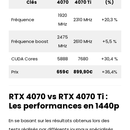
Clés
4070
4070 Ti
(%)
1920
Fréquence
2310 MHz
+20,3 %
MHz
2475
Fréquence boost
2610 MHz
+5,5 %
MHz
CUDA Cores
5888
7680
+30,4 %
Prix
659€
899,90€
+36,4%
RTX 4070 vs RTX 4070 Ti :
Les performances en 1440p
En se basant sur les résultats obtenus lors des
tests réalisés par différents journaux spécialisés,