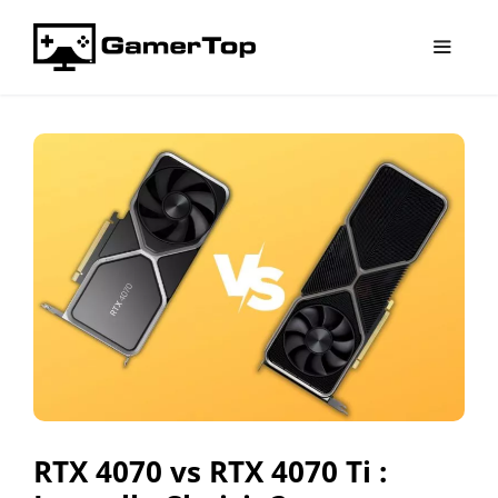
Aller
au
contenu
Menu
RTX 4070 vs RTX 4070 Ti :