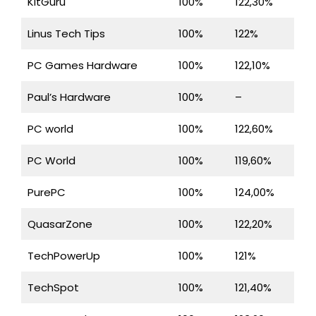
KitGuru
100%
122,30%
Linus Tech Tips
100%
122%
PC Games Hardware
100%
122,10%
Paul’s Hardware
100%
–
PC world
100%
122,60%
PC World
100%
119,60%
PurePC
100%
124,00%
QuasarZone
100%
122,20%
TechPowerUp
100%
121%
TechSpot
100%
121,40%