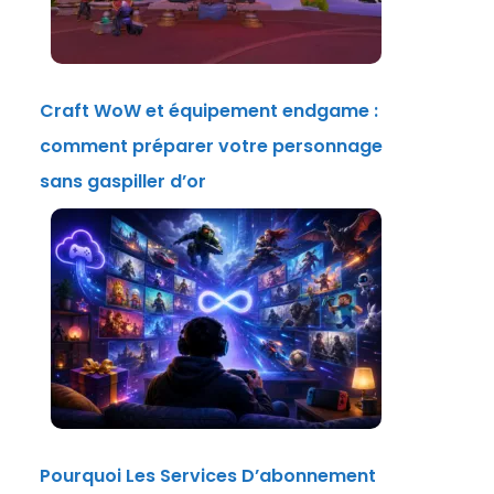
Craft WoW et équipement endgame :
comment préparer votre personnage
sans gaspiller d’or
Pourquoi Les Services D’abonnement