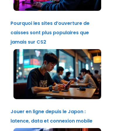
Pourquoi les sites d’ouverture de
caisses sont plus populaires que
jamais sur CS2
Jouer en ligne depuis le Japon :
latence, data et connexion mobile