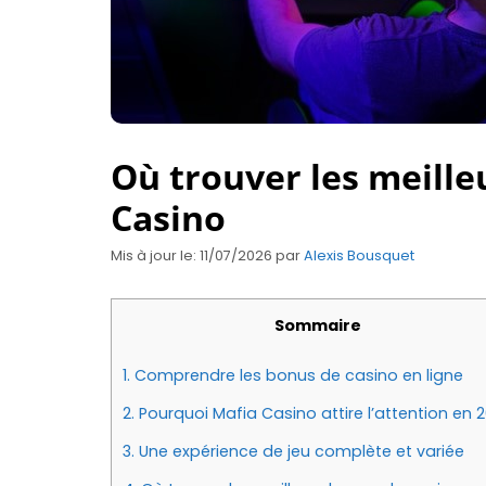
Où trouver les meille
Casino
Mis à jour le: 11/07/2026
par
Alexis Bousquet
Sommaire
1.
Comprendre les bonus de casino en ligne
2.
Pourquoi Mafia Casino attire l’attention en 
3.
Une expérience de jeu complète et variée