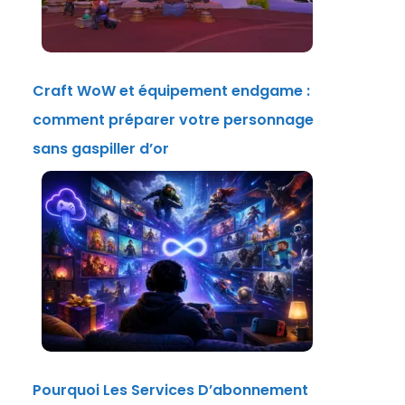
Craft WoW et équipement endgame :
comment préparer votre personnage
sans gaspiller d’or
Pourquoi Les Services D’abonnement