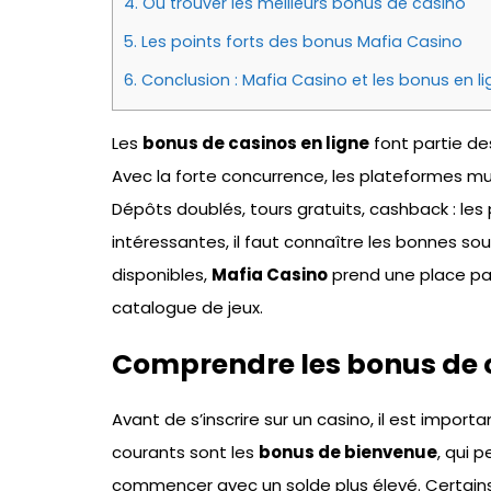
4.
Où trouver les meilleurs bonus de casino
5.
Les points forts des bonus Mafia Casino
6.
Conclusion : Mafia Casino et les bonus en li
Les
bonus de casinos en ligne
font partie de
Avec la forte concurrence, les plateformes mult
Dépôts doublés, tours gratuits, cashback : les
intéressantes, il faut connaître les bonnes sou
disponibles,
Mafia Casino
prend une place par
catalogue de jeux.
Comprendre les bonus de c
Avant de s’inscrire sur un casino, il est impo
courants sont les
bonus de bienvenue
, qui 
commencer avec un solde plus élevé. Certain