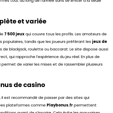
ffres tout au long de l’année sans se limiter à la seule
lète et variée
 de
7 500 jeux
qui couvre tous les profils. Les amateurs de
 populaires, tandis que les joueurs préfèrant les
jeux de
de blackjack, roulette ou baccarat. Le site dispose aussi
ect, qui rapproche l’expérience du jeu réel. En plus de
 permet de varier les mises et de rassembler plusieurs
onus de casino
, il est recommandé de passer par des sites qui
. Des plateformes comme
Playbonus.fr
permettent
onditions avant de s’inscrire. Cela évite les mauvaises