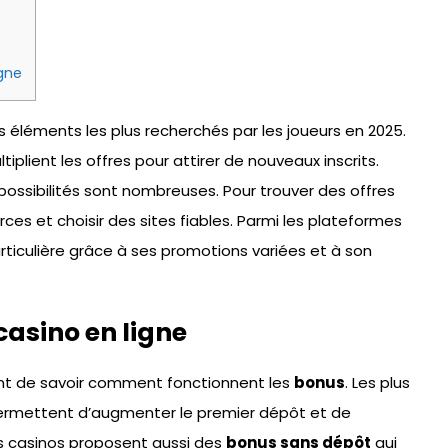
gne
s éléments les plus recherchés par les joueurs en 2025.
iplient les offres pour attirer de nouveaux inscrits.
 possibilités sont nombreuses. Pour trouver des offres
rces et choisir des sites fiables. Parmi les plateformes
ticulière grâce à ses promotions variées et à son
asino en ligne
rtant de savoir comment fonctionnent les
bonus
. Les plus
permettent d’augmenter le premier dépôt et de
s casinos proposent aussi des
bonus sans dépôt
qui