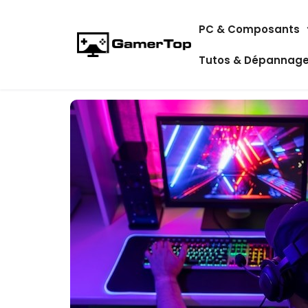
Aller
PC & Composants
au
contenu
Tutos & Dépannag