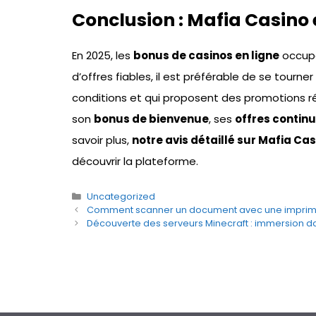
Conclusion : Mafia Casino 
En 2025, les
bonus de casinos en ligne
occupe
d’offres fiables, il est préférable de se tourn
conditions et qui proposent des promotions ré
son
bonus de bienvenue
, ses
offres contin
savoir plus,
notre avis détaillé sur Mafia Ca
découvrir la plateforme.
Catégories
Uncategorized
Comment scanner un document avec une impri
Découverte des serveurs Minecraft : immersion da