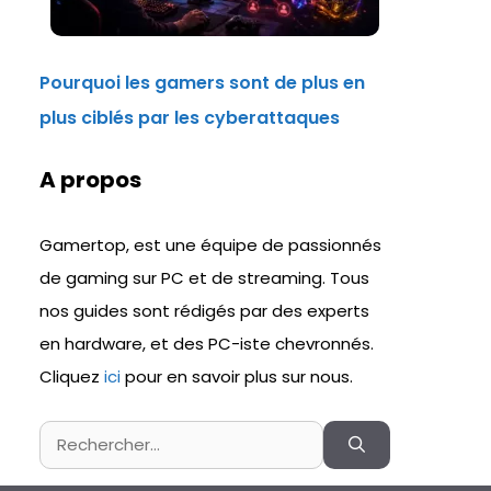
Pourquoi les gamers sont de plus en
plus ciblés par les cyberattaques
A propos
Gamertop, est une équipe de passionnés
de gaming sur PC et de streaming. Tous
nos guides sont rédigés par des experts
en hardware, et des PC-iste chevronnés.
Cliquez
ici
pour en savoir plus sur nous.
Rechercher :