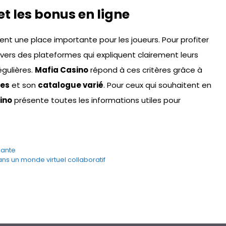
et les bonus en ligne
nt une place importante pour les joueurs. Pour profiter
er vers des plateformes qui expliquent clairement leurs
gulières.
Mafia Casino
répond à ces critères grâce à
ues
et son
catalogue varié
. Pour ceux qui souhaitent en
sino
présente toutes les informations utiles pour
mante
ns un monde virtuel collaboratif