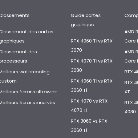
Classements
Guide cartes
Compa
graphique
Classement des cartes
AMD R
graphiques
RTX 4060 Ti vs RTX
Core 
3070
Classement des
AMD R
processeurs
RTX 4070 Ti vs RTX
Core 
3080
Meilleurs watercooling
RTX 4
custom
RTX 4060 Ti vs RTX
RTX 4
3060 Ti
Meilleurs écrans ultrawide
XT
RTX 4070 vs RTX
Meilleurs écrans incurvés
RTX 4
4070 Ti
4080
RTX 3060 vs RTX
3060 Ti