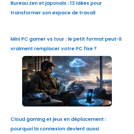
Bureau zen et japonais : 13 idées pour
transformer son espace de travail
Mini PC gamer vs tour : le petit format peut-il
vraiment remplacer votre PC fixe ?
Cloud gaming et jeux en déplacement :
pourquoi la connexion devient aussi