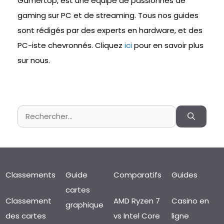
Gamertop, est une équipe de passionnés de
gaming sur PC et de streaming. Tous nos guides
sont rédigés par des experts en hardware, et des
PC-iste chevronnés. Cliquez
ici
pour en savoir plus
sur nous.
Rechercher :
Classements
Guide
Comparatifs
Guides
cartes
Classement
AMD Ryzen 7
Casino en
graphique
des cartes
vs Intel Core
ligne