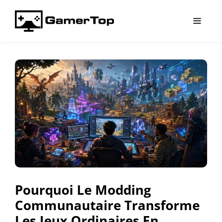
Aller
au
contenu
Menu
Pourquoi Le Modding
Communautaire Transforme
Les Jeux Ordinaires En