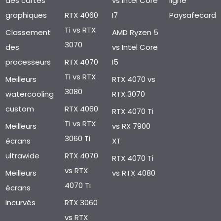
des cartes
vs Intel Core
ligne
graphiques
RTX 4060
I7
Paysafecard
Ti vs RTX
Classement
AMD Ryzen 5
3070
des
vs Intel Core
processeurs
RTX 4070
I5
Ti vs RTX
Meilleurs
RTX 4070 vs
3080
watercooling
RTX 3070
custom
RTX 4060
RTX 4070 Ti
Ti vs RTX
Meilleurs
vs RX 7900
3060 Ti
écrans
XT
ultrawide
RTX 4070
RTX 4070 Ti
vs RTX
Meilleurs
vs RTX 4080
4070 Ti
écrans
incurvés
RTX 3060
vs RTX