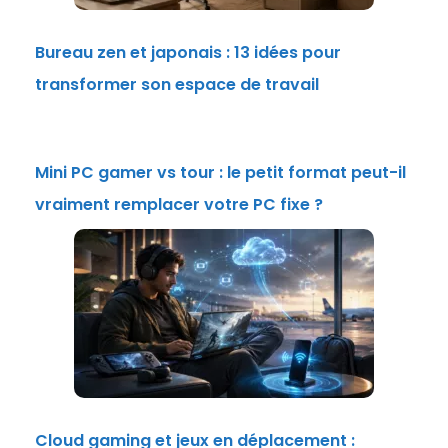
Bureau zen et japonais : 13 idées pour
transformer son espace de travail
Mini PC gamer vs tour : le petit format peut-il
vraiment remplacer votre PC fixe ?
Cloud gaming et jeux en déplacement :