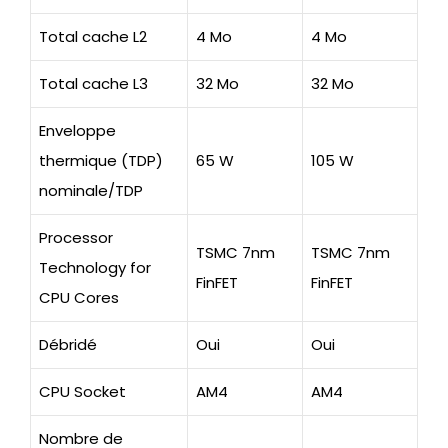
Total cache L2
4 Mo
4 Mo
Total cache L3
32 Mo
32 Mo
Enveloppe
thermique (TDP)
65 W
105 W
nominale/TDP
Processor
TSMC 7nm
TSMC 7nm
Technology for
FinFET
FinFET
CPU Cores
Débridé
Oui
Oui
CPU Socket
AM4
AM4
Nombre de