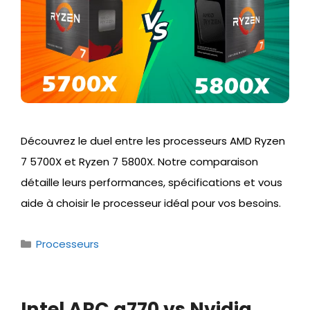
Découvrez le duel entre les processeurs AMD Ryzen
7 5700X et Ryzen 7 5800X. Notre comparaison
détaille leurs performances, spécifications et vous
aide à choisir le processeur idéal pour vos besoins.
Catégories
Processeurs
Intel ARC a770 vs Nvidia