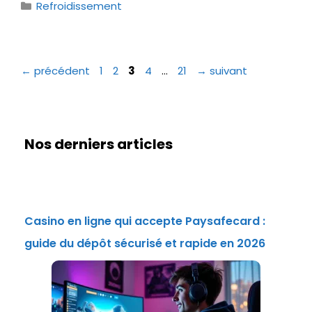
Catégories
Refroidissement
Page
Page
Page
Page
Page
←
précédent
1
2
3
4
…
21
→
suivant
Nos derniers articles
Casino en ligne qui accepte Paysafecard :
guide du dépôt sécurisé et rapide en 2026