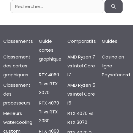
Rechercher :
Classements
Guide
Comparatifs
Guides
cartes
Classement
AMD Ryzen 7
Casino en
graphique
des cartes
vs Intel Core
ligne
graphiques
RTX 4060
I7
Paysafecard
Ti vs RTX
Classement
AMD Ryzen 5
3070
des
vs Intel Core
processeurs
RTX 4070
I5
Ti vs RTX
Meilleurs
RTX 4070 vs
3080
watercooling
RTX 3070
custom
RTX 4060
RTX 4070 Ti