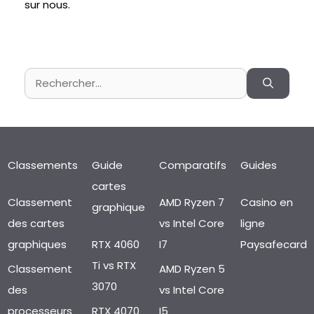
sur nous.
Rechercher :
Classements
Guide
Comparatifs
Guides
cartes
Classement
AMD Ryzen 7
Casino en
graphique
des cartes
vs Intel Core
ligne
graphiques
RTX 4060
I7
Paysafecard
Ti vs RTX
Classement
AMD Ryzen 5
3070
des
vs Intel Core
processeurs
RTX 4070
I5