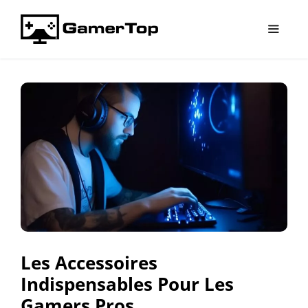
Aller
au
contenu
Menu
Les Accessoires
Indispensables Pour Les
Gamers Pros