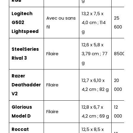
RGB
g
Logitech
13,2 x 7,5 x
Avec ou sans
25
G502
4,0 cm ; 114
fil
600
Lightspeed
g
12,6 x 5,8 x
SteelSeries
Filaire
3,79 cm ; 77
8500
Rival 3
g
Razer
12,7 x 6,10 x
20
Deathadder
Filaire
4,2 cm ; 82 g
000
V2
Glorious
12,8 x 6,7 x
12
Filaire
Model D
4,2 cm ; 69 g
000
Roccat
12,5 x 8,5 x