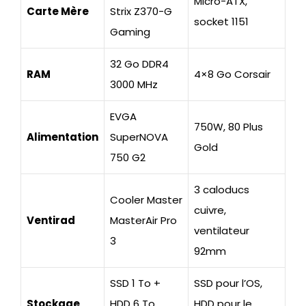
Micro-ATX,
Carte Mère
Strix Z370-G
socket 1151
Gaming
32 Go DDR4
RAM
4×8 Go Corsair
3000 MHz
EVGA
750W, 80 Plus
Alimentation
SuperNOVA
Gold
750 G2
3 caloducs
Cooler Master
cuivre,
Ventirad
MasterAir Pro
ventilateur
3
92mm
SSD 1 To +
SSD pour l’OS,
Stockage
HDD 6 To
HDD pour le