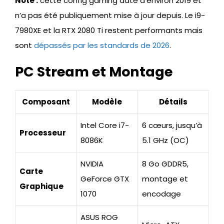
Note :
cette config gaming date d’environ 2019 et
n’a pas été publiquement mise à jour depuis. Le i9-
7980XE et la RTX 2080 Ti restent performants mais
sont
dépassés par les standards de 2026
.
PC Stream et Montage
Composant
Modèle
Détails
Intel Core i7-
6 cœurs, jusqu’à
Processeur
8086K
5.1 GHz (OC)
NVIDIA
8 Go GDDR5,
Carte
GeForce GTX
montage et
Graphique
1070
encodage
ASUS ROG