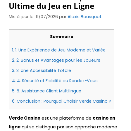
Ultime du Jeu en Ligne
Mis à jour le: 11/07/2026
par
Alexis Bousquet
Sommaire
1.
1. Une Expérience de Jeu Moderne et Variée
2.
2. Bonus et Avantages pour les Joueurs
3.
3. Une Accessibilité Totale
4.
4. Sécurité et Fiabilité au Rendez-Vous
5.
5. Assistance Client Multilingue
6.
Conclusion : Pourquoi Choisir Verde Casino ?
Verde Casino
est une plateforme de
casino en
ligne
qui se distingue par son approche moderne