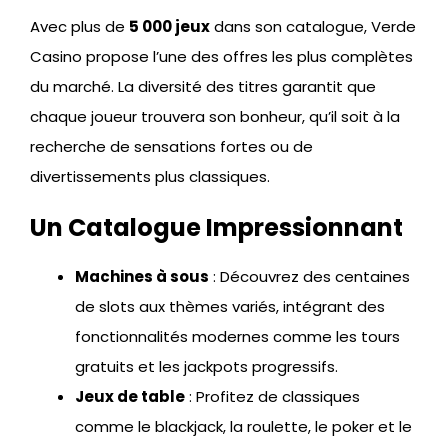
Avec plus de
5 000 jeux
dans son catalogue, Verde
Casino propose l’une des offres les plus complètes
du marché. La diversité des titres garantit que
chaque joueur trouvera son bonheur, qu’il soit à la
recherche de sensations fortes ou de
divertissements plus classiques.
Un Catalogue Impressionnant
Machines à sous
: Découvrez des centaines
de slots aux thèmes variés, intégrant des
fonctionnalités modernes comme les tours
gratuits et les jackpots progressifs.
Jeux de table
: Profitez de classiques
comme le blackjack, la roulette, le poker et le