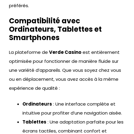
préférés.
Compatibilité avec
Ordinateurs, Tablettes et
Smartphones
La plateforme de
Verde Casino
est entièrement
optimisée pour fonctionner de manière fluide sur
une variété d’appareils. Que vous soyez chez vous
ou en déplacement, vous avez accès à la même
expérience de qualité :
Ordinateurs
: Une interface complète et
intuitive pour profiter d’une navigation aisée.
Tablettes
: Une adaptation parfaite pour les
écrans tactiles, combinant confort et