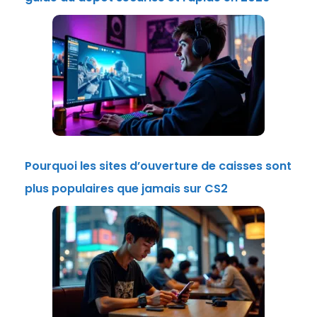
Pourquoi les sites d’ouverture de caisses sont
plus populaires que jamais sur CS2