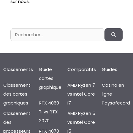
sur nous.
Rechercher :
Classements
Guide
Comparatifs
Guides
cartes
Classement
AMD Ryzen 7
Casino en
graphique
des cartes
vs Intel Core
ligne
graphiques
RTX 4060
I7
Paysafecard
Ti vs RTX
Classement
AMD Ryzen 5
3070
des
vs Intel Core
processeurs
RTX 4070
I5