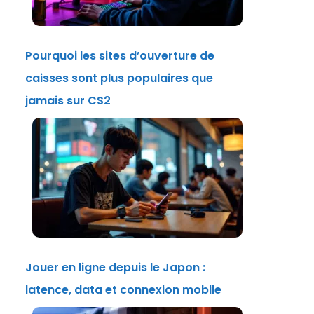
Pourquoi les sites d’ouverture de
caisses sont plus populaires que
jamais sur CS2
Jouer en ligne depuis le Japon :
latence, data et connexion mobile