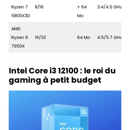
Ryzen 7
8/16
+ 64
3.4/4.5 GHz
5800X3D
Mo
AMD
Ryzen 9
16/32
64 Mo
4.5/5.7 GHz
7950X
Intel Core i3 12100 : le roi du
gaming à petit budget