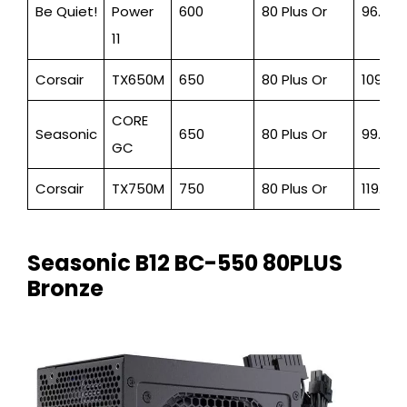
Be Quiet!
Power
600
80 Plus Or
96.95
11
Corsair
TX650M
650
80 Plus Or
109.94
CORE
Seasonic
650
80 Plus Or
99.95
GC
Corsair
TX750M
750
80 Plus Or
119.95
Seasonic B12 BC-550 80PLUS
Bronze