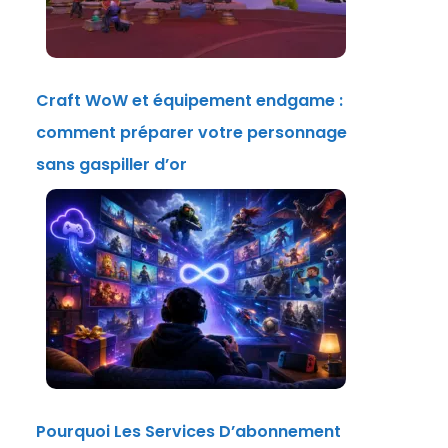
Craft WoW et équipement endgame :
comment préparer votre personnage
sans gaspiller d’or
Pourquoi Les Services D’abonnement