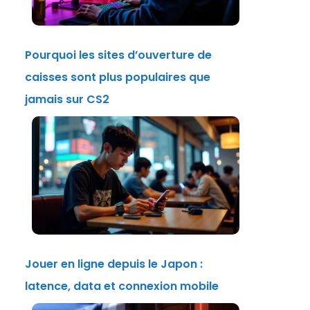
Pourquoi les sites d’ouverture de
caisses sont plus populaires que
jamais sur CS2
Jouer en ligne depuis le Japon :
latence, data et connexion mobile