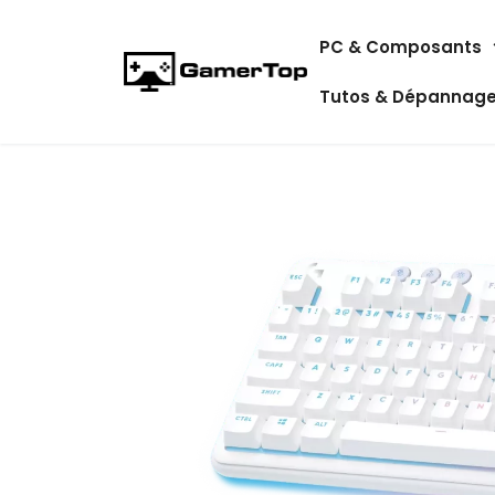
Aller
PC & Composants
au
contenu
Tutos & Dépannag