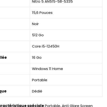
Nitro 5 AN515-58-5335
15,6 Pouces
Noir
512 Go
Core i5-12450H
llée
16 Go
Windows 11 Home
Portable
ique
Dédié
ractéristique spéciale
Portable, Anti Glare Screen