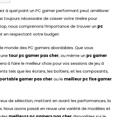
avez à quel point un PC gamer performant peut améliorer
s toujours nécessaire de casser votre tirelire pour
top, nous comprenons l’importance de trouver un
pc
ut en respectant votre budget.
ail le monde des PC gamers abordables. Que vous
, une
tour pc gamer pas cher
, ou même un
pc gamer
ra à faire le meilleur choix pour vos sessions de jeu à
s tels que les écrans, les boîtiers, et les composants,
 portable gamer pas cher
ou le
meilleur pc fixe gamer
reux de sélection, mettant en avant les performances, la
prix. Nous avons passé en revue une variété de modèles et
n des
meilleurs pc gamers pas cher
disponibles sur le