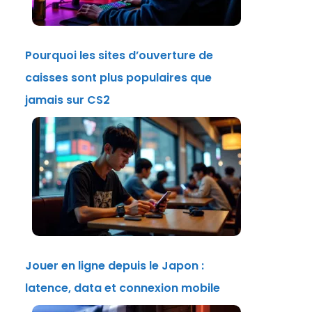
Pourquoi les sites d’ouverture de
caisses sont plus populaires que
jamais sur CS2
Jouer en ligne depuis le Japon :
latence, data et connexion mobile