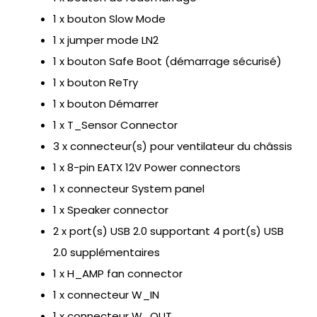
1 x bouton Slow Mode
1 x jumper mode LN2
1 x bouton Safe Boot (démarrage sécurisé)
1 x bouton ReTry
1 x bouton Démarrer
1 x T_Sensor Connector
3 x connecteur(s) pour ventilateur du châssis
1 x 8-pin EATX 12V Power connectors
1 x connecteur System panel
1 x Speaker connector
2 x port(s) USB 2.0 supportant 4 port(s) USB
2.0 supplémentaires
1 x H_AMP fan connector
1 x connecteur W_IN
1 x connecteur W_OUT