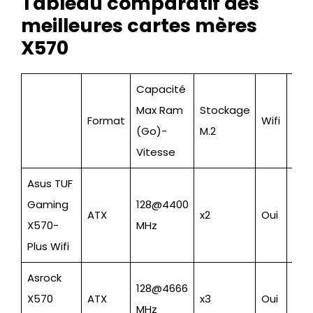
Tableau comparatif des
meilleures cartes mères
X570
Capacité
Max Ram
Stockage
Format
Wifi
Ga
(Go)-
M.2
Vitesse
Asus TUF
Gaming
128@4400
ATX
x2
Oui
Bud
X570-
MHz
Plus Wifi
Asrock
128@4666
X570
ATX
x3
Oui
Mili
MHz