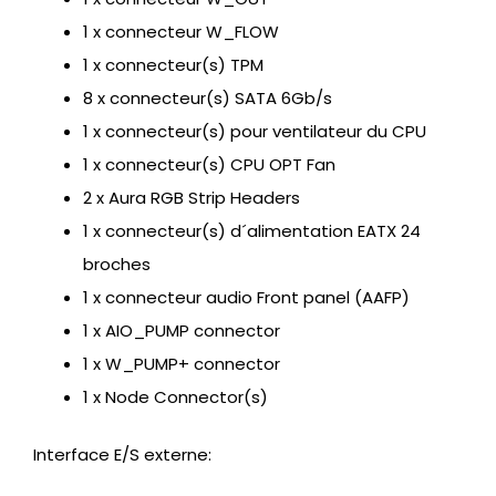
1 x connecteur W_FLOW
1 x connecteur(s) TPM
8 x connecteur(s) SATA 6Gb/s
1 x connecteur(s) pour ventilateur du CPU
1 x connecteur(s) CPU OPT Fan
2 x Aura RGB Strip Headers
1 x connecteur(s) d´alimentation EATX 24
broches
1 x connecteur audio Front panel (AAFP)
1 x AIO_PUMP connector
1 x W_PUMP+ connector
1 x Node Connector(s)
Interface E/S externe: