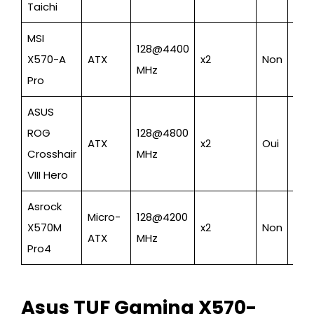
Taichi
MSI
128@4400
X570-A
ATX
x2
Non
Bud
MHz
Pro
ASUS
ROG
128@4800
ATX
x2
Oui
Top
Crosshair
MHz
VIII Hero
Asrock
Micro-
128@4200
X570M
x2
Non
Bud
ATX
MHz
Pro4
Asus TUF Gaming X570-