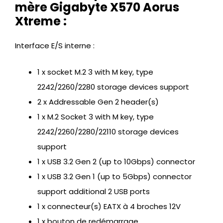
mère Gigabyte X570 Aorus
Xtreme :
Interface E/S interne :
1 x socket M.2 3 with M key, type
2242/2260/2280 storage devices support
2 x Addressable Gen 2 header(s)
1 x M.2 Socket 3 with M key, type
2242/2260/2280/22110 storage devices
support
1 x USB 3.2 Gen 2 (up to 10Gbps) connector
1 x USB 3.2 Gen 1 (up to 5Gbps) connector
support additional 2 USB ports
1 x connecteur(s) EATX à 4 broches 12V
1 x bouton de redémarrage