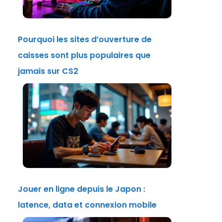
Pourquoi les sites d’ouverture de
caisses sont plus populaires que
jamais sur CS2
Jouer en ligne depuis le Japon :
latence, data et connexion mobile