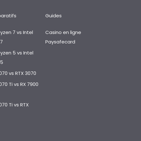
ratifs
Guides
yzen 7 vs Intel
Casino en ligne
I7
Paysafecard
yzen 5 vs Intel
I5
070 vs RTX 3070
070 Ti vs RX 7900
070 Ti vs RTX