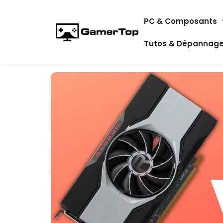
Aller
PC & Composants
au
contenu
Tutos & Dépannag