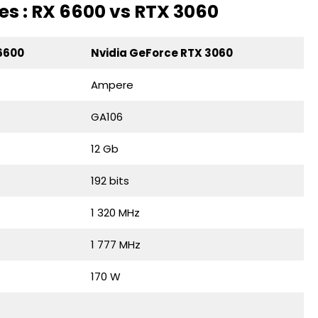
es : RX 6600 vs RTX 3060
6600
Nvidia GeForce RTX 3060
Ampere
GA106
12 Gb
192 bits
1 320 MHz
1 777 MHz
170 W