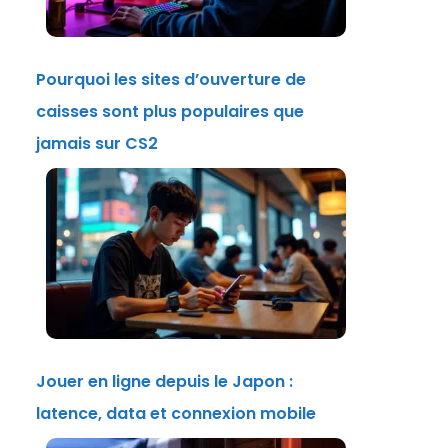
Pourquoi les sites d’ouverture de
caisses sont plus populaires que
jamais sur CS2
Jouer en ligne depuis le Japon :
latence, data et connexion mobile