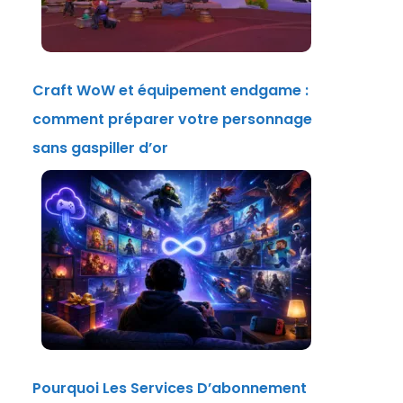
Craft WoW et équipement endgame :
comment préparer votre personnage
sans gaspiller d’or
Pourquoi Les Services D’abonnement