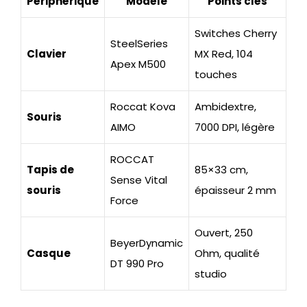
Périphérique
Modèle
Points clés
Switches Cherry
SteelSeries
Clavier
MX Red, 104
Apex M500
touches
Roccat Kova
Ambidextre,
Souris
AIMO
7000 DPI, légère
ROCCAT
Tapis de
85×33 cm,
Sense Vital
souris
épaisseur 2 mm
Force
Ouvert, 250
BeyerDynamic
Casque
Ohm, qualité
DT 990 Pro
studio