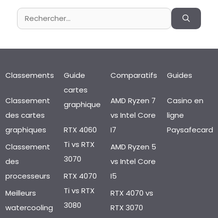
Rechercher :
Classements
Guide
Comparatifs
Guides
cartes
Classement
AMD Ryzen 7
Casino en
graphique
des cartes
vs Intel Core
ligne
graphiques
RTX 4060
I7
Paysafecard
Ti vs RTX
Classement
AMD Ryzen 5
3070
des
vs Intel Core
processeurs
RTX 4070
I5
Ti vs RTX
Meilleurs
RTX 4070 vs
3080
watercooling
RTX 3070