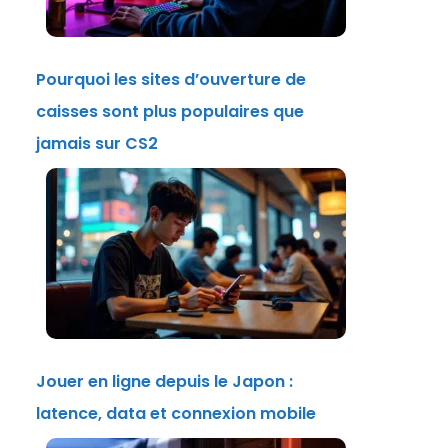
Pourquoi les sites d’ouverture de
caisses sont plus populaires que
jamais sur CS2
Jouer en ligne depuis le Japon :
latence, data et connexion mobile