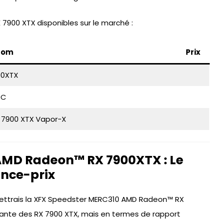
RX 7900 XTX disponibles sur le marché :
Nom
Prix
00XTX
OC
 7900 XTX Vapor-X
 AMD Radeon™ RX 7900XTX : Le
ance-prix
mettrais la XFX Speedster MERC310 AMD Radeon™ RX
rmante des RX 7900 XTX, mais en termes de rapport