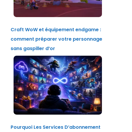
Craft WoW et équipement endgame :
comment préparer votre personnage
sans gaspiller d’or
Pourquoi Les Services D’abonnement