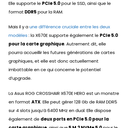
Elle supporte le
PCIe 5.0
pour le SSD, ainsi que le
format
DDR5
pour la RAM.
Mais il y a
une différence cruciale entre les deux
modèles
: la X670E supporte également le
PCIe 5.0
pour la carte graphique
. Autrement dit, elle
pourra accueillir les futures générations de cartes
graphiques, et elle est donc actuellement
imbattable en ce qui concerne le potentiel
d’upgrade.
La Asus ROG CROSSHAIR X670E HERO est un monstre
en format
ATX
. Elle peut gérer 128 Gb de RAM DDR5
sur 4 slots jusqu’à 6400 MHz en dual. Elle dispose
également de
deux ports en PCIe 5.0 pour la
carte graphique
, ainsi que
5 M.2 NVMe 5.0
pour le