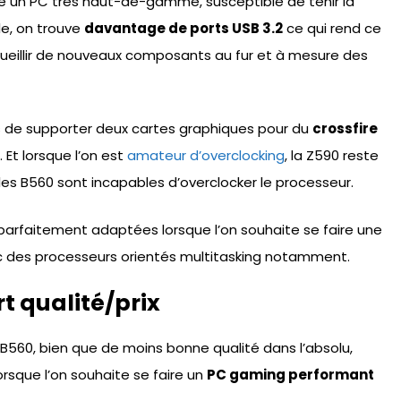
e un PC très haut-de-gamme, susceptible de tenir la
le, on trouve
davantage de ports USB 3.2
ce qui rend ce
cueillir de nouveaux composants au fur et à mesure des
 de supporter deux cartes graphiques pour du
crossfire
Et lorsque l’on est
amateur d’overclocking
, la Z590 reste
les B560 sont incapables d’overclocker le processeur.
parfaitement adaptées lorsque l’on souhaite se faire une
c des processeurs orientés multitasking notamment.
rt qualité/prix
B560, bien que de moins bonne qualité dans l’absolu,
lorsque l’on souhaite se faire un
PC gaming performant