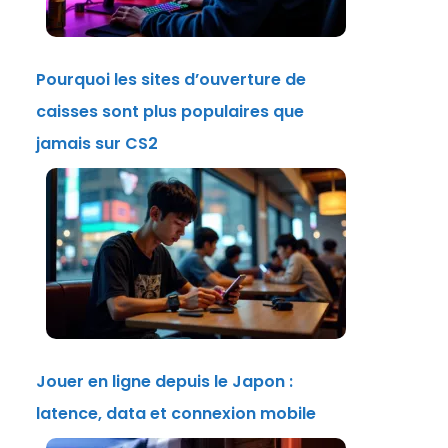
Pourquoi les sites d’ouverture de
caisses sont plus populaires que
jamais sur CS2
Jouer en ligne depuis le Japon :
latence, data et connexion mobile