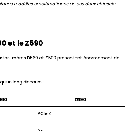
uelques modèles emblématiques de ces deux chipsets
0 et le Z590
 cartes-mères B560 et Z590 présentent énormément de
u’un long discours :
560
Z590
PCIe 4
24