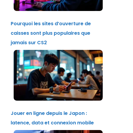
Pourquoi les sites d’ouverture de
caisses sont plus populaires que
jamais sur CS2
Jouer en ligne depuis le Japon :
latence, data et connexion mobile