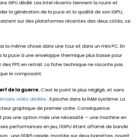
sans GPU dédié. Les Intel récents tiennent la route et
rder la génération de la puce et la qualité de son iGPU,
xistent sur des plateformes récentes des deux côtés, ce
s la même chose dans une tour et dans un mini PC. En
ois la puce à une enveloppe thermique plus basse pour
r des FPS en retrait. La fiche technique ne raconte pas
t que le composant.
erf de la guerre.
C’est le point le plus négligé, et sans
émoire vidéo dédiée
: il pioche dans la RAM système. La
teur graphique de premier ordre. Conséquence
est pas une option mais une nécessité — une machine en
 ses performances en jeu, l’iGPU étant affamé de bande
on : une DDR5 rapide, montée sur deux barrettes, nourrit