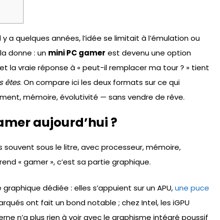
Il y a quelques années, l’idée se limitait à l’émulation ou
la donne : un
mini PC gamer
est devenu une option
 et la vraie réponse à « peut-il remplacer ma tour ? » tient
s êtes
. On compare ici les deux formats sur ce qui
ent, mémoire, évolutivité — sans vendre de rêve.
amer aujourd’hui ?
s souvent sous le litre, avec processeur, mémoire,
end « gamer », c’est sa partie graphique.
 graphique dédiée : elles s’appuient sur un APU,
une puce
qués ont fait un bond notable ; chez Intel, les iGPU
ne n’a plus rien à voir avec le graphisme intégré poussif