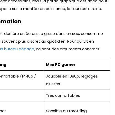
ent accessibles, mais la partie graphique est figée pour
repose sur la montée en puissance, la tour reste reine.
mmation
ient derrière un écran, se glisse dans un sac, consomme
ouvent plus discret au quotidien. Pour qui vit en
 un bureau dégagé
, ce sont des arguments concrets.
ing
Mini PC gamer
nfortable (1440p /
Jouable en 1080p, réglages
ajustés
Très confortables
net
Sensible au throttling