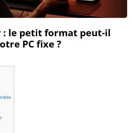
: le petit format peut-il
tre PC fixe ?
onnête
?