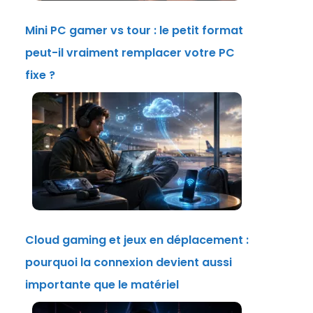
Mini PC gamer vs tour : le petit format
peut-il vraiment remplacer votre PC
fixe ?
Cloud gaming et jeux en déplacement :
pourquoi la connexion devient aussi
importante que le matériel