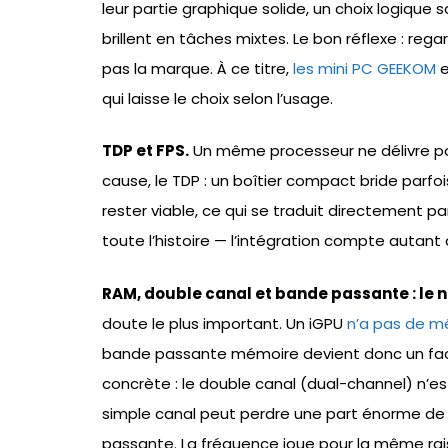
leur partie graphique solide, un choix logique 
brillent en tâches mixtes. Le bon réflexe : rega
pas la marque. À ce titre,
les mini PC GEEKOM
e
qui laisse le choix selon l’usage.
TDP et FPS.
Un même processeur ne délivre pa
cause, le TDP : un boîtier compact bride parf
rester viable, ce qui se traduit directement pa
toute l’histoire — l’intégration compte autan
RAM, double canal et bande passante : le n
doute le plus important. Un iGPU
n’a pas de m
bande passante mémoire devient donc un fac
concrète : le double canal (dual-channel) n’
simple canal peut perdre une part énorme de
passante. La fréquence joue pour la même rais