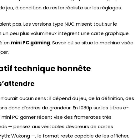
de jeu, à condition de rester réaliste sur les réglages.
alent pas. Les versions type NUC misent tout sur le
rs un peu plus volumineux intègrent une carte graphique
lé en
mini PC gaming
. Savoir où se situe la machine visée
cer.
ratif technique honnête
 s’attendre
’aurait aucun sens : il dépend du jeu, de la définition, des
lons donc d’ordres de grandeur. En 1080p sur les titres e-
n mini PC gamer récent vise des framerates très
ands — pensez aux véritables dévoreurs de cartes
h: Wukong —, le format reste capable de les afficher,