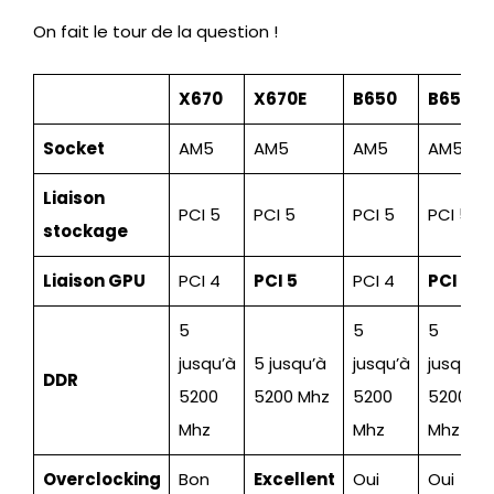
On fait le tour de la question !
X670
X670E
B650
B650E
Socket
AM5
AM5
AM5
AM5
Liaison
PCI 5
PCI 5
PCI 5
PCI 5
stockage
Liaison GPU
PCI 4
PCI 5
PCI 4
PCI 5
5
5
5
jusqu’à
5 jusqu’à
jusqu’à
jusqu’à
DDR
5200
5200 Mhz
5200
5200
Mhz
Mhz
Mhz
Overclocking
Bon
Excellent
Oui
Oui