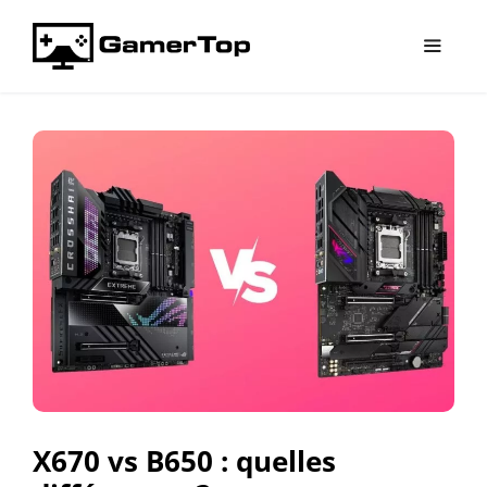
Aller
au
contenu
Menu
X670 vs B650 : quelles