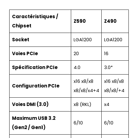
Caractéristiques /
Z590
Z490
Chipset
Socket
LGA1200
LGA1200
Voies PCIe
20
16
Spécification PCIe
4.0
3.0*
x16 x8/x8
x16 x8/x8
Configuration PCIe
x8/x8/x4+4
x8/x8/+4
Voies DMI (3.0)
x8 (RKL)
x4
Maximum USB 3.2
6/10
6/10
(Gen2 / Gen1)