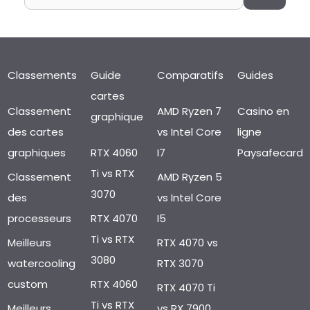
Classements
Guide
Comparatifs
Guides
cartes
Classement
AMD Ryzen 7
Casino en
graphique
des cartes
vs Intel Core
ligne
graphiques
RTX 4060
I7
Paysafecard
Ti vs RTX
Classement
AMD Ryzen 5
3070
des
vs Intel Core
processeurs
RTX 4070
I5
Ti vs RTX
Meilleurs
RTX 4070 vs
3080
watercooling
RTX 3070
custom
RTX 4060
RTX 4070 Ti
Ti vs RTX
Meilleurs
vs RX 7900