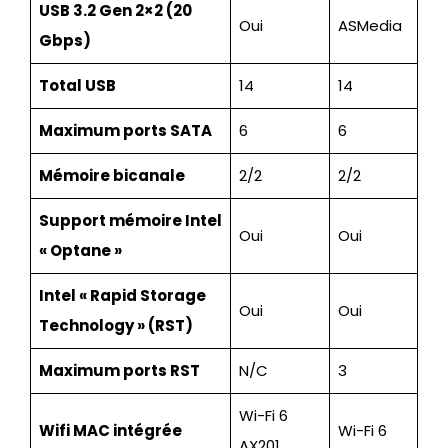
USB 3.2 Gen 2×2 (20
Oui
ASMedia
Gbps)
Total USB
14
14
Maximum ports SATA
6
6
Mémoire bicanale
2/2
2/2
Support mémoire Intel
Oui
Oui
« Optane »
Intel « Rapid Storage
Oui
Oui
Technology » (RST)
Maximum ports RST
N/C
3
Wi-Fi 6
Wifi MAC intégrée
Wi-Fi 6
AX201