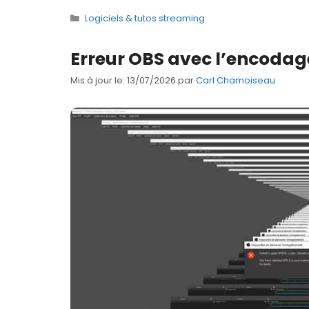
Catégories
Logiciels & tutos streaming
Erreur OBS avec l’encodag
Mis à jour le: 13/07/2026
par
Carl Chamoiseau