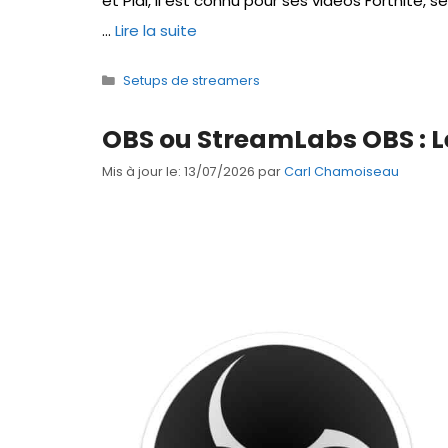
et Pidi, il est connu pour ses vidéos Fortnite, 
…
Lire la suite
Catégories
Setups de streamers
OBS ou StreamLabs OBS : Le
Mis à jour le: 13/07/2026
par
Carl Chamoiseau