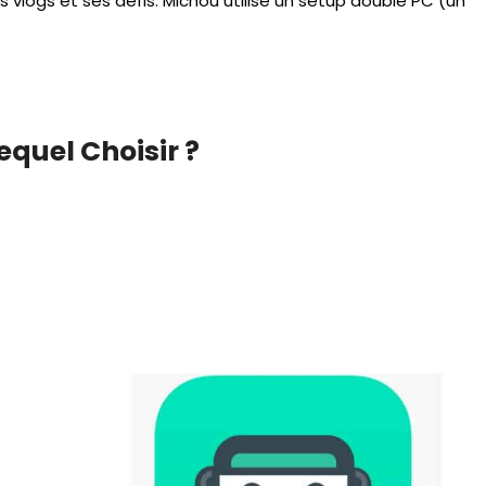
ses vlogs et ses défis. Michou utilise un setup double PC (un
quel Choisir ?