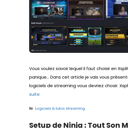
Vous voulez savoir lequel il faut choisir en Xsp
panique… Dans cet article je vais vous présent
logiciels de streaming vous devriez chosir. Xspl
suite
Catégories
Logiciels & tutos streaming
Setup de Ninja : Tout Son M