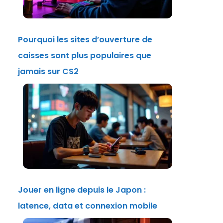
Pourquoi les sites d’ouverture de
caisses sont plus populaires que
jamais sur CS2
Jouer en ligne depuis le Japon :
latence, data et connexion mobile