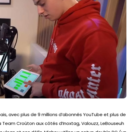
ais, avec plus de 9 millions d’abonnés YouTube et plus de
 la Team Croûton aux côtés d’Inoxtag, Valouzz, LeBouseuh