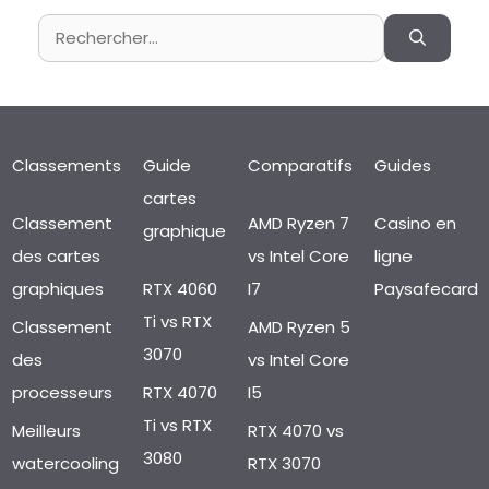
Rechercher :
Classements
Guide
Comparatifs
Guides
cartes
Classement
AMD Ryzen 7
Casino en
graphique
des cartes
vs Intel Core
ligne
graphiques
RTX 4060
I7
Paysafecard
Ti vs RTX
Classement
AMD Ryzen 5
3070
des
vs Intel Core
processeurs
RTX 4070
I5
Ti vs RTX
Meilleurs
RTX 4070 vs
3080
watercooling
RTX 3070