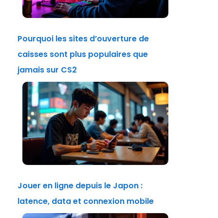
Pourquoi les sites d’ouverture de
caisses sont plus populaires que
jamais sur CS2
Jouer en ligne depuis le Japon :
latence, data et connexion mobile