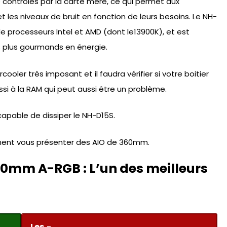
 contrôlés par la carte mère, ce qui permet aux
 et les niveaux de bruit en fonction de leurs besoins. Le NH-
processeurs Intel et AMD (dont le13900K), et est
s plus gourmands en énergie.
cooler très imposant et il faudra vérifier si votre boitier
si à la RAM qui peut aussi être un problème.
 capable de dissiper le NH-D15S.
alement vous présenter des AIO de 360mm.
 360mm A-RGB : L’un des meilleurs
Les -