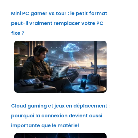
Mini PC gamer vs tour : le petit format
peut-il vraiment remplacer votre PC
fixe ?
Cloud gaming et jeux en déplacement :
pourquoi la connexion devient aussi
importante que le matériel