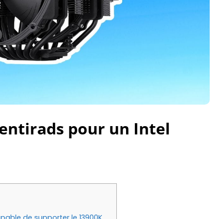
Ventirads pour un Intel
capable de supporter le 13900K