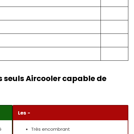
s seuls Aircooler capable de
Les -
é
Très encombrant