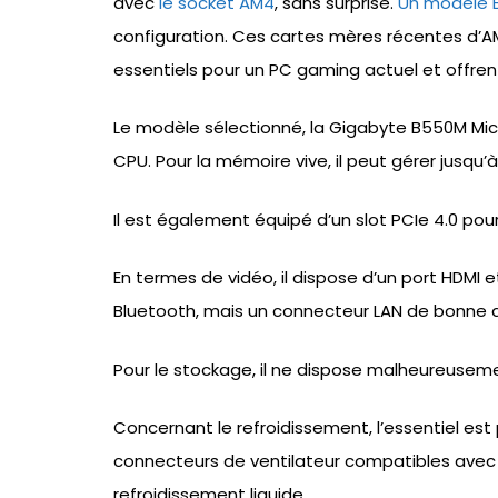
avec
le socket AM4
, sans surprise.
Un modèle 
configuration. Ces cartes mères récentes d’A
essentiels pour un PC gaming actuel et offren
Le modèle sélectionné, la Gigabyte B550M Micr
CPU. Pour la mémoire vive, il peut gérer jusqu
Il est également équipé d’un slot PCIe 4.0 pou
En termes de vidéo, il dispose d’un port HDMI et d
Bluetooth, mais un connecteur LAN de bonne q
Pour le stockage, il ne dispose malheureuseme
Concernant le refroidissement, l’essentiel es
connecteurs de ventilateur compatibles avec 
refroidissement liquide.