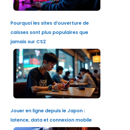
Pourquoi les sites d’ouverture de
caisses sont plus populaires que
jamais sur CS2
Jouer en ligne depuis le Japon :
latence, data et connexion mobile