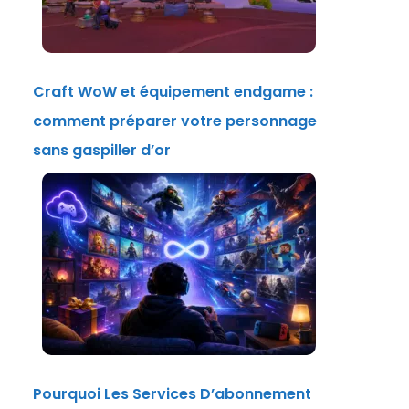
Craft WoW et équipement endgame :
comment préparer votre personnage
sans gaspiller d’or
Pourquoi Les Services D’abonnement