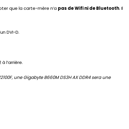
noter que la carte-mère n’a
pas de Wifi ni de Bluetooth
. Il
’un DVI-D.
à l’arrière.
3 12100F, une Gigabyte B660M DS3H AX DDR4 sera une