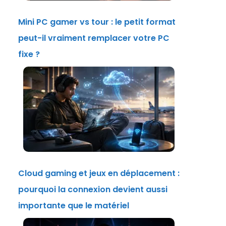
Mini PC gamer vs tour : le petit format
peut-il vraiment remplacer votre PC
fixe ?
Cloud gaming et jeux en déplacement :
pourquoi la connexion devient aussi
importante que le matériel