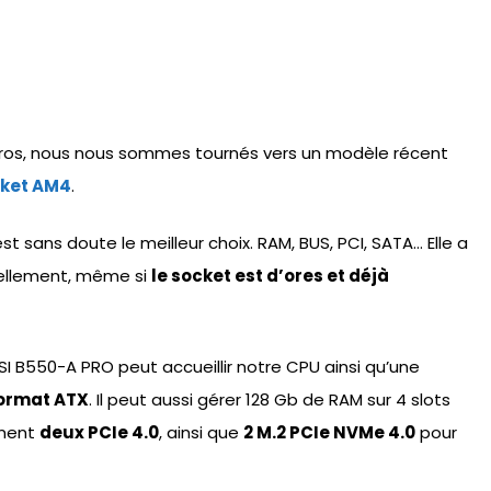
ros, nous nous sommes tournés vers un modèle récent
ket AM4
.
ans doute le meilleur choix. RAM, BUS, PCI, SATA… Elle a
tuellement, même si
le socket est d’ores et déjà
SI B550-A PRO peut accueillir notre CPU ainsi qu’une
ormat ATX
. Il peut aussi gérer 128 Gb de RAM sur 4 slots
ement
deux PCIe 4.0
, ainsi que
2 M.2 PCIe NVMe 4.0
pour