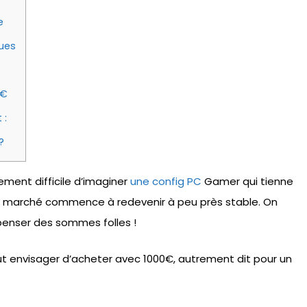
e
dues
 €
 :
?
ement difficile d’imaginer
une config PC
Gamer qui tienne
 le marché commence à redevenir à peu près stable. On
épenser des sommes folles !
ut envisager d’acheter avec 1000€, autrement dit pour un