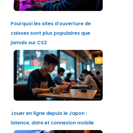
Pourquoi les sites d’ouverture de
caisses sont plus populaires que
jamais sur CS2
Jouer en ligne depuis le Japon :
latence, data et connexion mobile