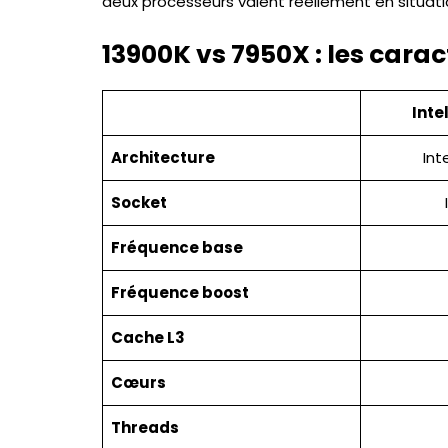
deux processeurs valent réellement en situation
13900K vs 7950X : les cara
Inte
Architecture
Int
Socket
Fréquence base
Fréquence boost
Cache L3
Cœurs
Threads