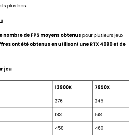
ts plus bas.
u
le nombre de FPS moyens obtenus
pour plusieurs jeux
ffres ont été obtenus en utilisant une RTX 4090 et de
r jeu
13900K
7950X
276
245
183
168
458
460