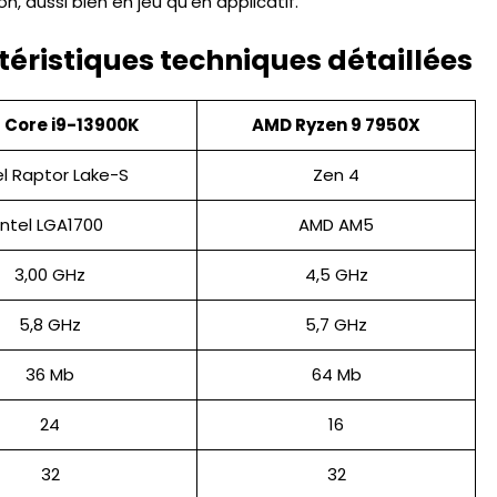
, aussi bien en jeu qu’en applicatif.
ctéristiques techniques détaillées
l Core i9-13900K
AMD Ryzen 9 7950X
el Raptor Lake-S
Zen 4
Intel LGA1700
AMD AM5
3,00 GHz
4,5 GHz
5,8 GHz
5,7 GHz
36 Mb
64 Mb
24
16
32
32