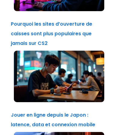
Pourquoi les sites d’ouverture de
caisses sont plus populaires que
jamais sur CS2
Jouer en ligne depuis le Japon :
latence, data et connexion mobile