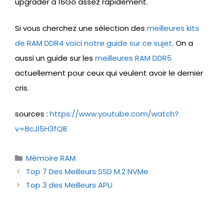
upgrader à 16Go assez rapidement.
Si vous cherchez une sélection des
meilleures kits
de RAM DDR4 voici notre guide sur ce sujet
. On a
aussi un guide sur les
meilleures RAM DDR5
actuellement pour ceux qui veulent avoir le dernier
cris.
sources :
https://www.youtube.com/watch?
v=BcJI5H3fQlE
Catégories
Mémoire RAM
Top 7 Des Meilleurs SSD M.2 NVMe
Top 3 des Meilleurs APU