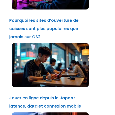
Pourquoi les sites d’ouverture de
caisses sont plus populaires que
jamais sur CS2
Jouer en ligne depuis le Japon :
latence, data et connexion mobile