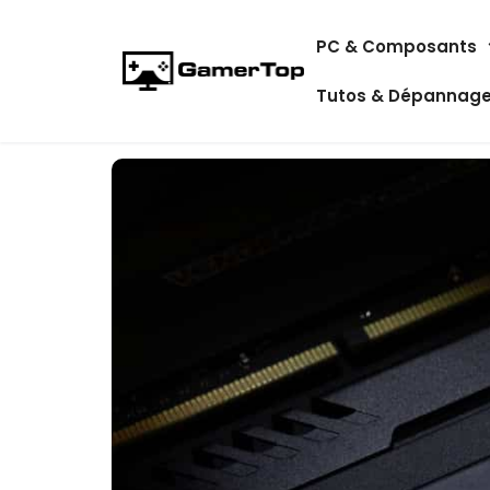
Aller
PC & Composants
au
contenu
Tutos & Dépannag