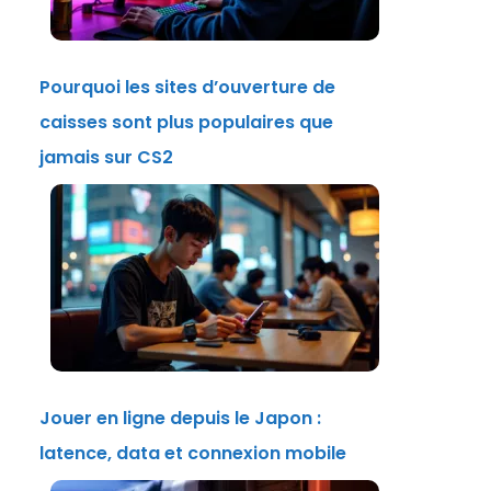
Pourquoi les sites d’ouverture de
caisses sont plus populaires que
jamais sur CS2
Jouer en ligne depuis le Japon :
latence, data et connexion mobile