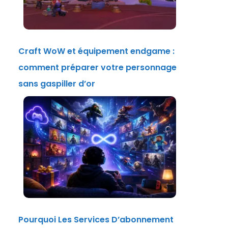
Craft WoW et équipement endgame :
comment préparer votre personnage
sans gaspiller d’or
Pourquoi Les Services D’abonnement