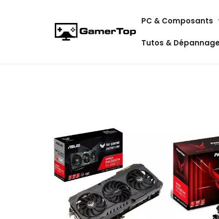
Aller
PC & Composants
au
contenu
Tutos & Dépannag