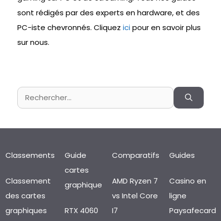
sont rédigés par des experts en hardware, et des
PC-iste chevronnés. Cliquez
ici
pour en savoir plus
sur nous.
Rechercher :
Classements
Guide
Comparatifs
Guides
cartes
Classement
AMD Ryzen 7
Casino en
graphique
des cartes
vs Intel Core
ligne
graphiques
RTX 4060
I7
Paysafecard