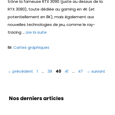
trône la fameuse RTX 3090 (juste au dessus de la
RTX 3080), toute dédiée au gaming en 4K (et
potentiellement en 8K), mais également aux
nouvelles technologies de jeu, comme le ray-
tracing …
Lire la suite
Catégories
Cartes graphiques
Page
Page
Page
Page
Page
←
précédent
1
…
39
40
41
…
47
→
suivant
Nos derniers articles